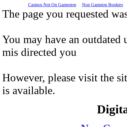
Casinos Not On Gamestop
Non Gamstop Bookies
The page you requested was 
You may have an outdated u
mis directed you
However, please visit the si
is available.
Digita