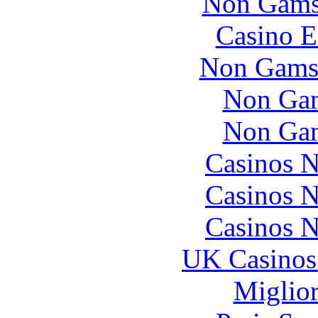
Non Gams
Casino E
Non Gams
Non Gam
Non Gam
Casinos 
Casinos 
Casinos 
UK Casinos
Miglior