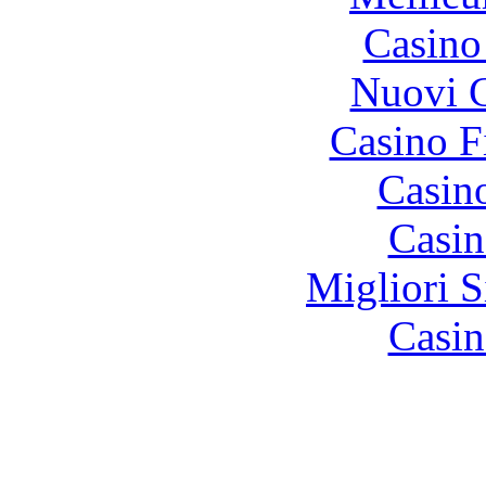
Casino
Nuovi C
Casino F
Casin
Casin
Migliori S
Casin